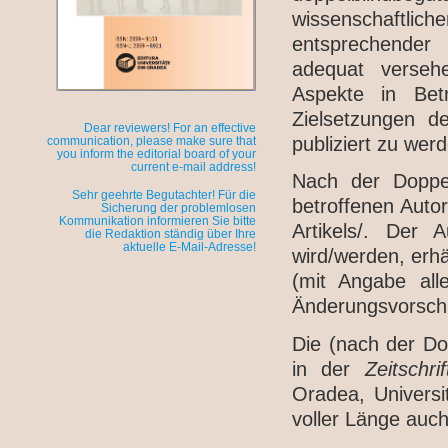
wissenschaftli
entsprechender
adequat verseh
Aspekte in Betr
Zielsetzungen 
Dear reviewers! For an effective
publiziert zu wer
communication, please make sure that
you inform the editorial board of your
current e-mail address!
Nach der Doppel
Sehr geehrte Begutachter! Für die
betroffenen Auto
Sicherung der problemlosen
Kommunikation informieren Sie bitte
Artikels/. Der 
die Redaktion ständig über Ihre
aktuelle E-Mail-Adresse!
wird/werden, erhä
(mit Angabe all
Änderungsvorsch
Die (nach der D
in der
Zeitschr
Oradea, Universit
voller Länge auch