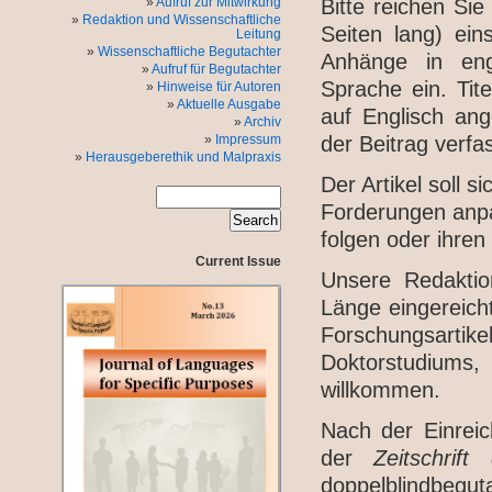
Aufruf zur Mitwirkung
Bitte reichen Sie
Redaktion und Wissenschaftliche
Seiten lang) ein
Leitung
Wissenschaftliche Begutachter
Anhänge in engl
Aufruf für Begutachter
Sprache ein. Tit
Hinweise für Autoren
Aktuelle Ausgabe
auf Englisch an
Archiv
Impressum
der Beitrag verfa
Herausgeberethik und Malpraxis
Der Artikel soll s
Forderungen anpa
folgen oder ihren
Current Issue
Unsere Redaktio
Länge eingereicht
Forschungsartike
Doktorstudiums,
willkommen.
Nach der Einreic
der
Zeitschrif
doppelblindbeg